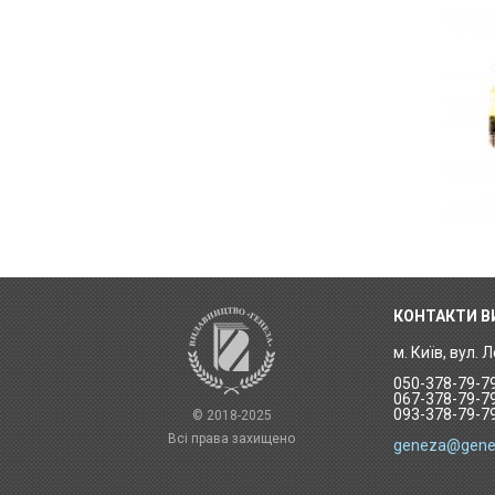
КОНТАКТИ 
м. Київ, вул. 
050-378-79-7
067-378-79-7
093-378-79-7
© 2018-2025
Всі права захищено
geneza@gene