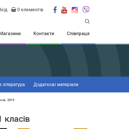
Вхід
0 елементів
User
account
menu
Магазини
Контакти
Співпраця
 література
Додаткові матеріали
сів. 2019
1 класів