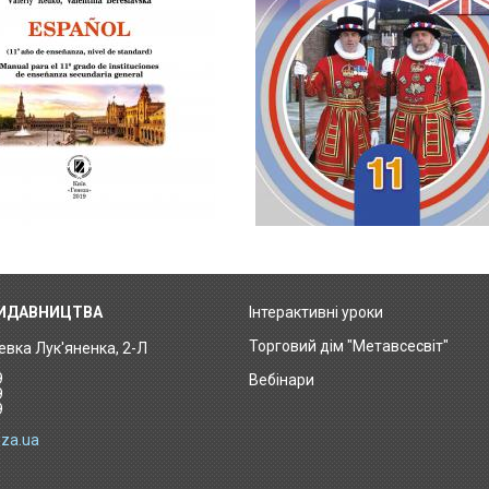
ВИДАВНИЦТВА
Інтерактивні уроки
Footer
Торговий дім "Метавсесвіт"
Левка Лук'яненка, 2-Л
menu
9
Вебінари
9
9
za.ua