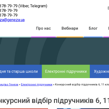
378-79-79
(Viber, Telegram)
378-79-79
378-79-79
za@geneza.ua
Top
Про нас
Вебінари
Блог
Menu
дня та старша школи
Електронні підручники
Художня
ицтво Генеза
Електронні підручники
Конкурсний відбір підручників 6, 11 кла
к
ації
курсний відбір підручників 6, 1