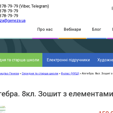
378-79-79
(Viber, Telegram)
378-79-79
378-79-79
za@geneza.ua
Top
Про нас
Вебінари
Блог
Menu
дня та старша школи
Електронні підручники
Художня
ицтво Генеза
Середня та старша школи
8 клас (НУШ)
Алгебра. 8кл. Зошит 
к
ації
гебра. 8кл. Зошит з елементами