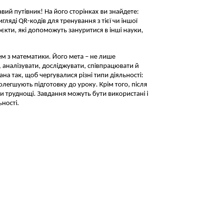
вий путівник! На його сторінках ви знайдете:
ляді QR-кодів для тренування з тієї чи іншої
оєкти, які допоможуть зануритися в інші науки,
м з математики. Його мета – не лише
 аналізувати, досліджувати, співпрацювати й
а так, щоб чергувалися різні типи діяльності:
полегшують підготовку до уроку. Крім того, після
и труднощі. Завдання можуть бути використані і
ьності.