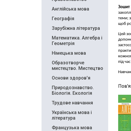
Зошит 
Англійська мова
захопл
Географія
теми; 
щоб ро
Зарубіжна література
Цей зо
Математика. Алгебра і
допомо
Геометрія
застос
практи
Німецька мова
кожног
під ча
Образотворче
мистецтво. Мистецтво
Навчан
Основи здоров'я
Пов'я
Природознавство.
Біологія. Екологія
Трудове навчання
Українська мова і
література
Французька мова