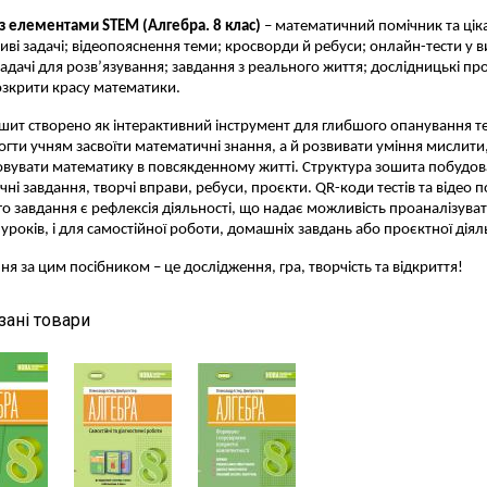
з елементами STEM (Алгебра. 8 клас)
– математичний помічник та ціка
иві задачі; відеопояснення теми; кросворди й ребуси; онлайн-тести у виг
задачі для розв’язування; завдання з реального життя; дослідницькі пр
зкрити красу математики.
шит створено як інтерактивний інструмент для глибшого опанування те
гти учням засвоїти математичні знання, а й розвивати уміння мислити,
овувати математику в повсякденному житті. Структура зошита побудован
чні завдання, творчі вправи, ребуси, проєкти. QR-коди тестів та відео 
о завдання є рефлексія діяльності, що надає можливість проаналізуват
с уроків, і для самостійної роботи, домашніх завдань або проєктної діял
ня за цим посібником – це дослідження, гра, творчість та відкриття!
зані товари