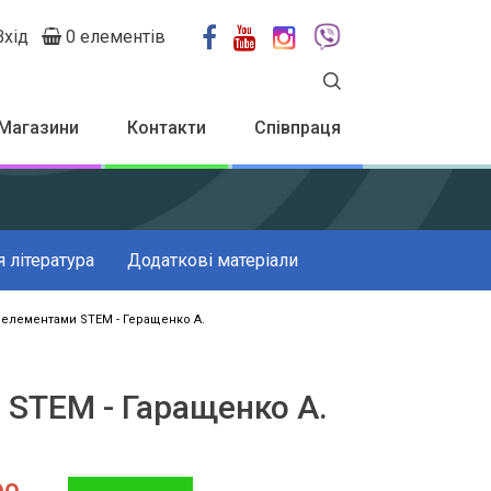
Вхід
0 елементів
User
account
menu
Магазини
Контакти
Співпраця
 література
Додаткові матеріали
з елементами STEM - Геращенко А.
 STEM - Гаращенко А.