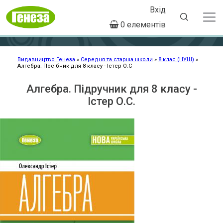
Вхід
User
0 елементів
account
Перейти
menu
до
основного
Видавництво Генеза
Середня та старша школи
8 клас (НУШ)
Алгебра. Посібник для 8 класу - Істер О.С
Рядок
вмісту
навіґації
Алгебра. Підручник для 8 класу -
Істер О.С.