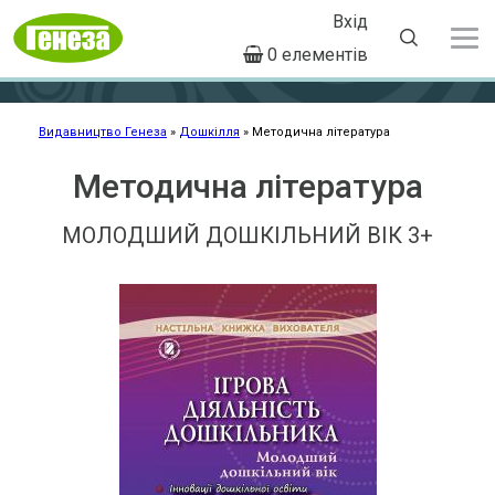
Вхід
User
0 елементів
account
Перейти
menu
до
основного
Видавництво Генеза
Дошкілля
Методична література
Рядок
вмісту
навіґації
Методична література
МОЛОДШИЙ ДОШКІЛЬНИЙ ВІК 3+