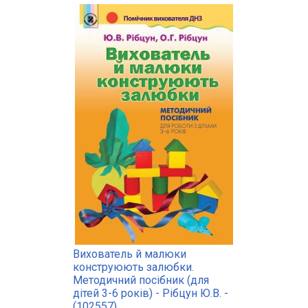
Вихователь й малюки
конструюють залюбки.
Методичний посібник (для
дітей 3-6 років) - Рібцун Ю.В. -
(102557)