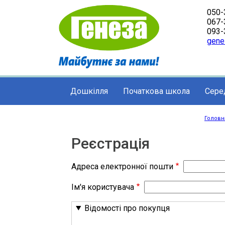
Перейти
050-
до
067-
основного
093-
вмісту
gene
Дошкілля
Початкова школа
Сере
Main
navigation
Головн
Рядо
навіґ
Реєстрація
Адреса електронної пошти
Ім'я користувача
Відомості про покупця