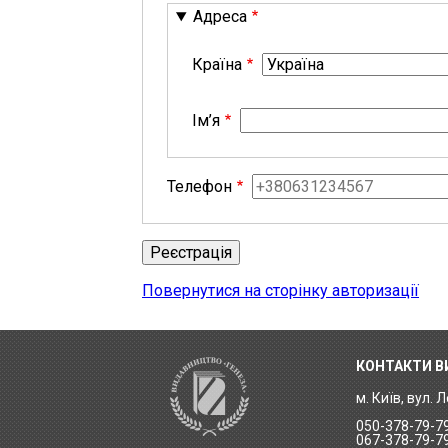
Адреса
Країна
Ім’я
Телефон
Повернутися на сторінку авторизації
КОНТАКТИ 
м. Київ, вул. 
050-378-79-7
067-378-79-7