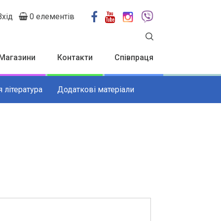
Вхід
0 елементів
User
account
menu
Магазини
Контакти
Співпраця
 література
Додаткові матеріали