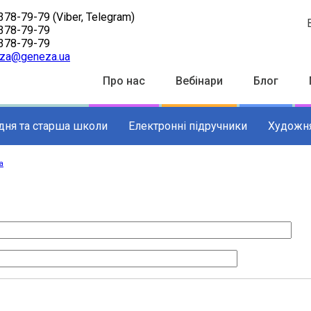
378-79-79
(Viber, Telegram)
378-79-79
378-79-79
za@geneza.ua
Top
Про нас
Вебінари
Блог
Menu
дня та старша школи
Електронні підручники
Художня
а
к
ації