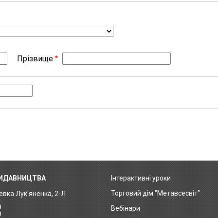
Прізвище
ВИДАВНИЦТВА
Інтерактивні уроки
Footer
Торговий дім "Метавсесвіт"
Левка Лук'яненка, 2-Л
menu
9
Вебінари
9