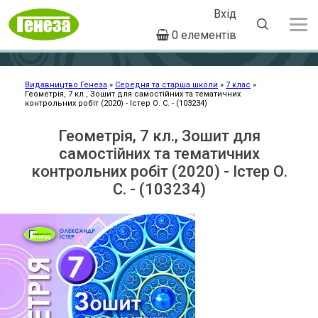
Вхід
User
0 елементів
account
Перейти
menu
до
основного
Видавництво Генеза
Середня та старша школи
7 клас
Геометрія, 7 кл., Зошит для самостійних та тематичних
Рядок
вмісту
контрольних робіт (2020) - Істер О. С. - (103234)
навіґації
Геометрія, 7 кл., Зошит для
самостійних та тематичних
контрольних робіт (2020) - Істер О.
С. - (103234)