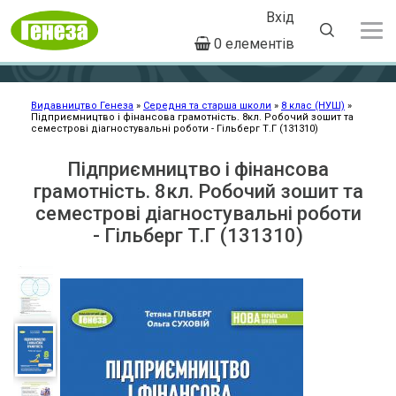
Вхід
User
0 елементів
account
Перейти
menu
до
основного
Видавництво Генеза
Середня та старша школи
8 клас (НУШ)
Підприємництво і фінансова грамотність. 8кл. Робочий зошит та
Рядок
вмісту
семестрові діагностувальні роботи - Гільберг Т.Г (131310)
навіґації
Підприємництво і фінансова
грамотність. 8кл. Робочий зошит та
семестрові діагностувальні роботи
- Гільберг Т.Г (131310)