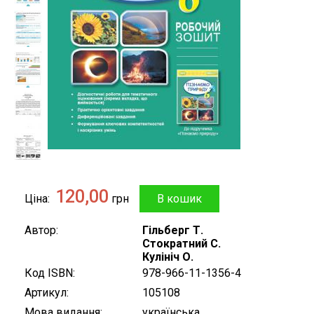
120,00
Ціна
грн
Автор
Гільберг Т.
Стократний С.
Кулініч О.
Код ISBN
978-966-11-1356-4
Артикул
105108
Мова видання
українська