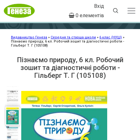
Вхід
User
0 елементів
account
Перейти
menu
до
основного
Видавництво Генеза
Середня та старша школи
6 клас (НУШ)
Пізнаємо природу, 6 кл. Робочий зошит та діагностичні роботи -
Рядок
вмісту
Гільберг Т. Г (105108)
навіґації
Пізнаємо природу, 6 кл. Робочий
зошит та діагностичні роботи -
Гільберг Т. Г (105108)