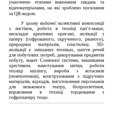
унаочнено етапами виконання завдань та
відеоматеріалами, на які зроблено посилання
за QR-кодом.
У цьому виданні:
колективні композиції
з листівок, робота в техніці пап’є-маше,
нескладні креативні оригамі, аплікації з
паперу (гофрованого, скрученого, рваного),
природних матеріалів, пластиліну, 3
D
-
аплікації у змішаних техніках, шиття речей
для побутових потреб, декорування предметів
побуту, макет Сонячної системи, вишивання
хрестиком, намотування нитки, роботи
техніці квілінгу, вироби з котасиків
(помпончиків), конструювання з підручних
матеріалів, відходів, виготовлення персонажів
для лялькового театру, бісероплетіння,
вправляння в техніці торцювання з
гофропаперу тощо.