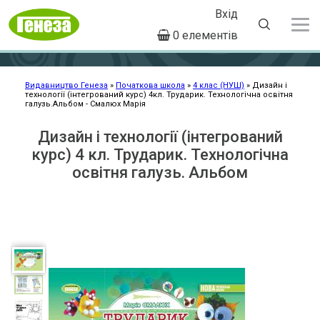
Вхід
User
0 елементів
account
Перейти
menu
до
основного
Видавництво Генеза
Початкова школа
4 клас (НУШ)
Дизайн і
технології (інтегрований курс) 4кл. Трударик. Технологічна освітня
Рядок
вмісту
галузь.Альбом - Смалюх Марія
навіґації
Дизайн і технології (інтегрований
курс) 4 кл. Трударик. Технологічна
освітня галузь. Альбом