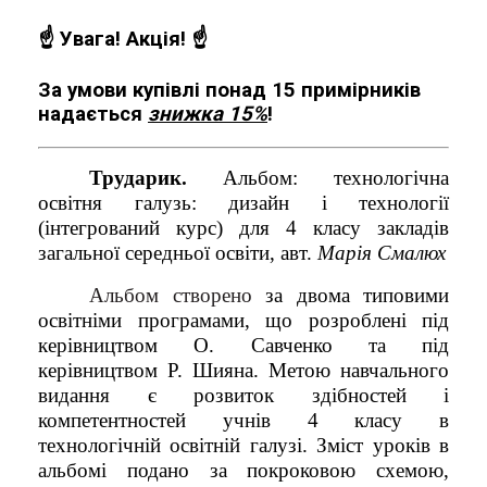
☝️ Увага!
Акція!
☝️
За умови купівлі понад 15 примірників
надається
знижка 15%
!
Трударик.
Альбом: технологічна
освітня галузь: дизайн і технології
(інтегрований курс) для 4 класу закладів
загальної середньої освіти, авт.
Марія Смалюх
Альбом створено
за двома типовими
освітніми програмами, що розроблені під
керівництвом О. Савченко та під
керівництвом Р. Шияна. Метою навчального
видання є розвиток здібностей і
компетентностей учнів 4 класу в
технологічній освітній галузі. Зміст уроків в
альбомі подано за покроковою схемою,