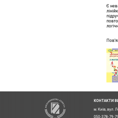
Є нев
ліній
підру
повто
логіч
Пов'я
КОНТАКТИ 
м. Київ, вул. 
050-378-79-7