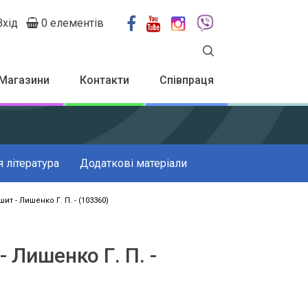
Вхід
0 елементів
User
account
menu
Магазини
Контакти
Співпраця
 література
Додаткові матеріали
ит - Лишенко Г. П. - (103360)
 Лишенко Г. П. -