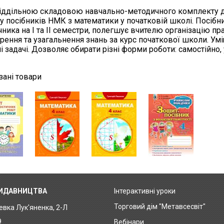
іддільною складовою навчально-методичного комплекту д
ку посібників НМК з математики у початковій школі. Посіб
чника на І та ІІ семестри, полегшує вчителю організацію пр
рення та узагальнення знань за курс початкової школи. Ум
ні задачі. Дозволяє обирати різні форми роботи: самостійно, 
зані товари
ВИДАВНИЦТВА
Інтерактивні уроки
Footer
Торговий дім "Метавсесвіт"
Левка Лук'яненка, 2-Л
menu
9
Вебінари