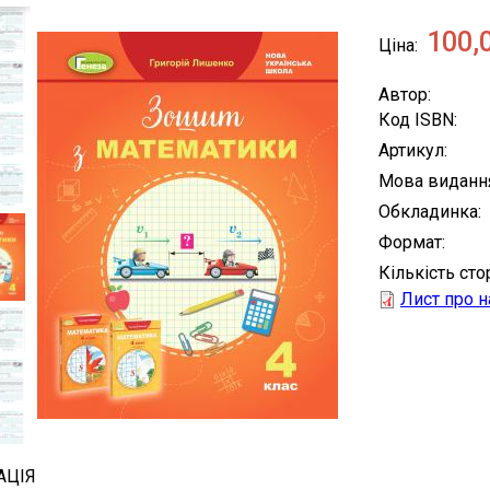
100,
Ціна
Автор
Код ISBN
Артикул
Мова виданн
Обкладинка
Формат
Кількість сто
Лист про 
АЦІЯ