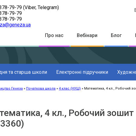
378-79-79
(Viber, Telegram)
378-79-79
378-79-79
za@geneza.ua
Top
Про нас
Вебінари
Блог
Menu
дня та старша школи
Електронні підручники
Художня
ицтво Генеза
Початкова школа
4 клас (НУШ)
Математика, 4 кл., Робочий зош
к
ації
ематика, 4 кл., Робочий зошит -
03360)