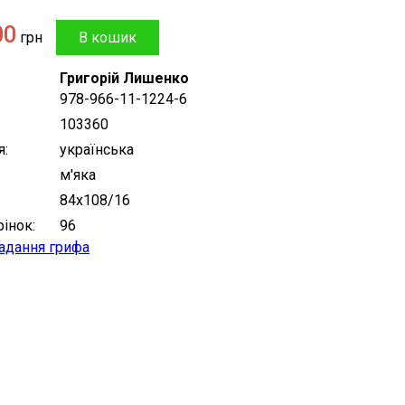
00
грн
Григорій Лишенко
978-966-11-1224-6
103360
я
українська
м'яка
84х108/16
рінок
96
надання грифа