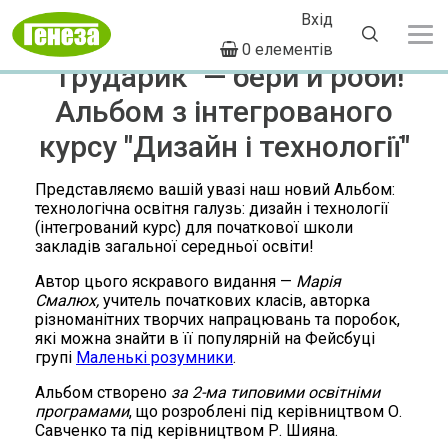
Вхід
Перейти
Головна
Блог
User
Рядок
до
0 елементів
навіґації
account
основного
"Трударик" — бери й роби!
вмісту
menu
Альбом з інтегрованого
курсу "Дизайн і технології"
Представляємо вашій увазі наш новий Альбом:
технологічна освітня галузь: дизайн і технології
(інтегрований курс) для початкової школи
закладів загальної середньої освіти!
Автор цього яскравого видання —
Марія
Смалюх,
учитель початкових класів, авторка
різноманітних творчих напрацювань та поробок,
які можна знайти в її популярній на Фейсбуці
групі
Маленькі розумники
.
Альбом створено
за 2-ма типовими освітніми
програмами
, що розроблені під керівництвом О.
Савченко та під керівництвом Р. Шияна.