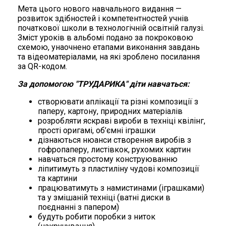
Мета цього нового навчального видання —
розвиток здібностей і компетентностей учнів
початкової школи в технологічній освітній галузі.
Зміст уроків в альбомі подано за покроковою
схемою, унаочнено етапами виконання завдань
та відеоматеріалами, на які зроблено посилання
за QR-кодом.
За допомогою "ТРУДАРИКА" діти навчаться:
створювати аплікації та різні композиції з
паперу, картону, природних матеріалів
розробляти яскраві вироби в техніці квілінг,
прості оригамі, об’ємні іграшки
дізнаються нюанси створення виробів з
гофропаперу, листівкок, рухомих картин
навчаться простому конструюванню
ліпитимуть з пластиліну чудові композиції
та картини
працюватимуть з намистинами (іграшками)
та у змішаній техніці (ватні диски в
поєднанні з папером)
будуть робити поробки з ниток